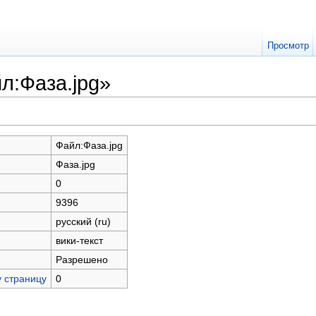
Просмотр
л:Фаза.jpg»
Файл:Фаза.jpg
Фаза.jpg
0
9396
русский (ru)
вики-текст
Разрешено
у страницу
0