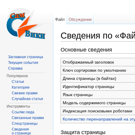
Файл
Обсуждение
Сведения по «Фай
Перейти к:
навигация
,
поиск
Основные сведения
Заглавная страница
Отображаемый заголовок
Текущие события
Справка
Ключ сортировки по умолчанию
Популярное
Длина страницы (в байтах)
Статьи
Идентификатор страницы
Категории
Свежие правки
Язык страницы
Случайная статья
Модель содержимого страницы
Инструменты
Индексация поисковыми роботами
Ссылки сюда
Связанные правки
Количество перенаправлений на эт
Спецстраницы
Сведения
Защита страницы
о странице