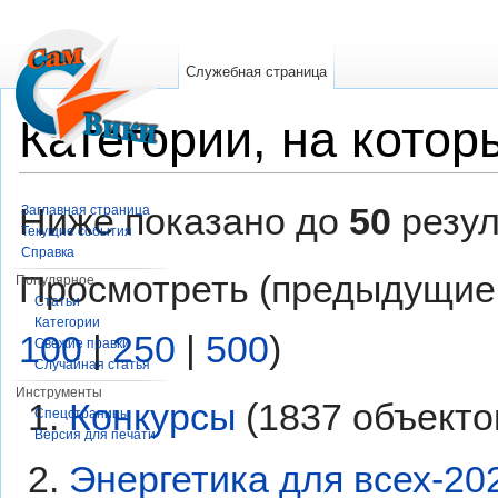
Служебная страница
Категории, на кото
Перейти к:
навигация
,
поиск
Ниже показано до
50
резул
Заглавная страница
Текущие события
Справка
Просмотреть (предыдущие
Популярное
Статьи
Категории
100
|
250
|
500
)
Свежие правки
Случайная статья
Инструменты
Конкурсы
‏‎ (1837 объекто
Спецстраницы
Версия для печати
Энергетика для всех-20